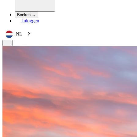
Boeken →
Inloggen
NL