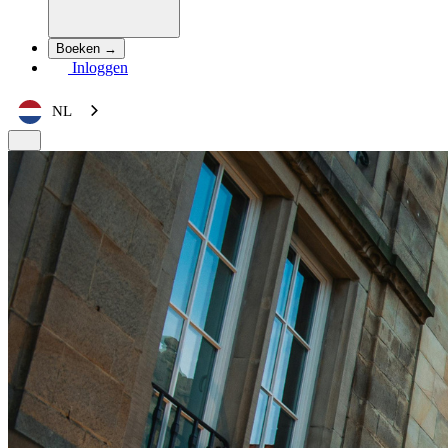
Boeken →
Inloggen
NL