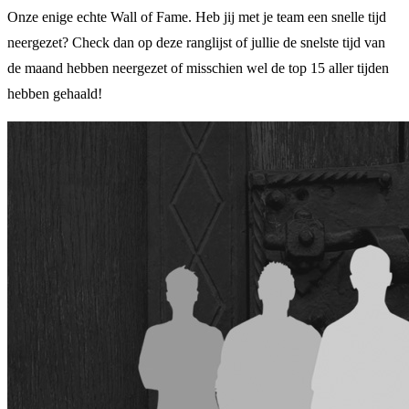
Onze enige echte Wall of Fame. Heb jij met je team een snelle tijd
neergezet? Check dan op deze ranglijst of jullie de snelste tijd van
de maand hebben neergezet of misschien wel de top 15 aller tijden
hebben gehaald!