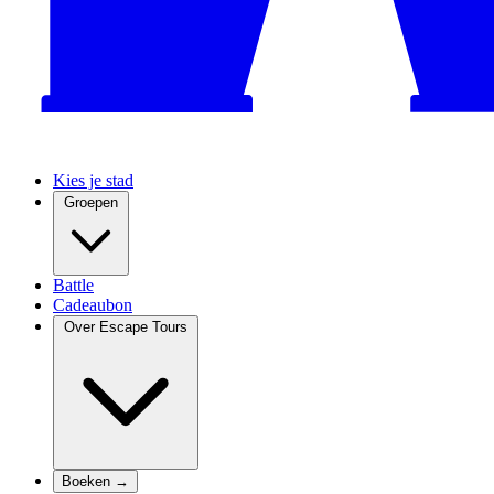
Kies je stad
Groepen
Battle
Cadeaubon
Over Escape Tours
Boeken →