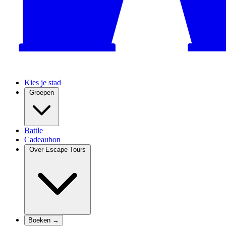
Kies je stad
Groepen
Battle
Cadeaubon
Over Escape Tours
Boeken →