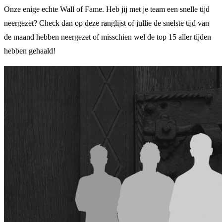
Onze enige echte Wall of Fame. Heb jij met je team een snelle tijd
neergezet? Check dan op deze ranglijst of jullie de snelste tijd van
de maand hebben neergezet of misschien wel de top 15 aller tijden
hebben gehaald!