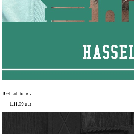
Red bull train 2
1.11.09 uur