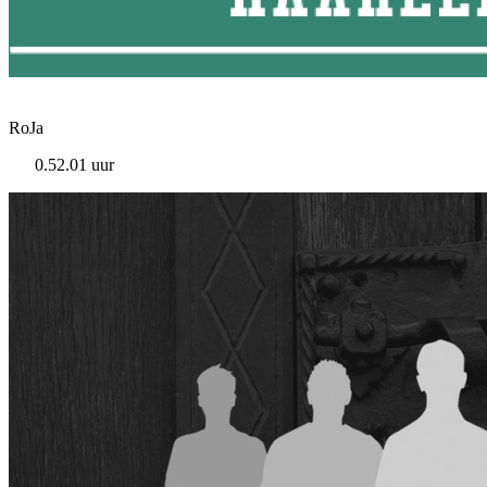
RoJa
0.52.01 uur