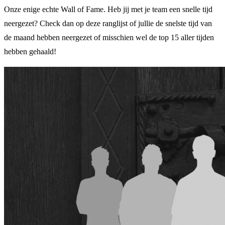
Onze enige echte Wall of Fame. Heb jij met je team een snelle tijd
neergezet? Check dan op deze ranglijst of jullie de snelste tijd van
de maand hebben neergezet of misschien wel de top 15 aller tijden
hebben gehaald!