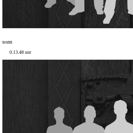
testttt
0.13.48 uur