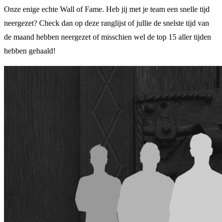
Onze enige echte Wall of Fame. Heb jij met je team een snelle tijd
neergezet? Check dan op deze ranglijst of jullie de snelste tijd van
de maand hebben neergezet of misschien wel de top 15 aller tijden
hebben gehaald!