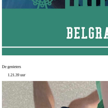
De genieters
1.21.39 uur