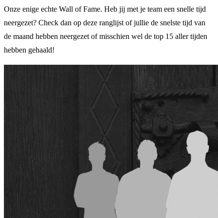
Onze enige echte Wall of Fame. Heb jij met je team een snelle tijd
neergezet? Check dan op deze ranglijst of jullie de snelste tijd van
de maand hebben neergezet of misschien wel de top 15 aller tijden
hebben gehaald!