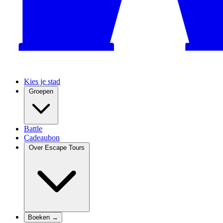
Kies je stad
Groepen
Battle
Cadeaubon
Over Escape Tours
Boeken →