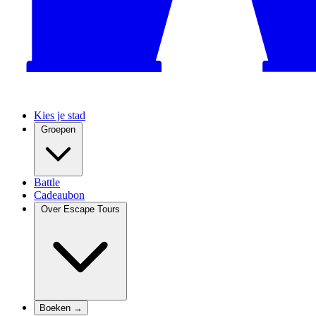
Kies je stad
Groepen
Battle
Cadeaubon
Over Escape Tours
Boeken →