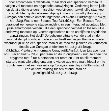
door erdoorheen te wandelen, maar door een spannend verhaal te
volgen vol raadsels en cryptische aanwijzingen. Onderweg letten jullie
op details die je anders misschien voorbijloopt, terwijl jullie stap voor
stap dichter bij de geheime uitgang komen. Zo wordt jullie dag op
Curaçao een actieve ontdekkingstocht vol avontuur.&lt;br&gt;&lt;br&gt;
&lt;h2&gt;Wat is een Escape Tour?&lt;/h2&gt; Een Escape Tour
verandert een gewone stadswandeling in een interactief avontuur. Met
jullie smartphone volgen jullie een spannend verhaal en lossen jullie
onderweg raadsels op, voeren opdrachten uit en ontcijferen cryptische
aanwijzingen. Het doel? De geheime uitgang van de stad vinden
voordat de tijd voorbij is. Iedere tour heeft een eigen thema en route,
waardoor jullie op een speelse manier de mooiste plekken en verborgen
details van Curaçao ontdekken.&lt;br&gt;&lt;br&gt;
&lt;h2&gt;Praktische informatie Curaçao&lt;/h2&gt; Een Escape Tour
op Curaçao kost € 29,95 per team en duurt ongeveer 2 uur. Je speelt de
citygame met 2 tot 4 personen per team en kunt op elk moment
starten, want alle uitleg ontvang je via de app en e-mail. Ideaal om te
combineren met een vakantie op Curaçao, een dag in Willemstad of
een actieve middag tussen strand, stad en
gezelligheid.&lt;br&gt;&lt;br&gt;