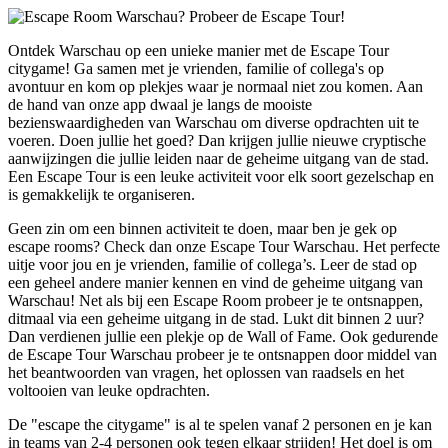
Ontdek Warschau op een unieke manier met de Escape Tour
citygame! Ga samen met je vrienden, familie of collega's op
avontuur en kom op plekjes waar je normaal niet zou komen. Aan
de hand van onze app dwaal je langs de mooiste
bezienswaardigheden van Warschau om diverse opdrachten uit te
voeren. Doen jullie het goed? Dan krijgen jullie nieuwe cryptische
aanwijzingen die jullie leiden naar de geheime uitgang van de stad.
Een Escape Tour is een leuke activiteit voor elk soort gezelschap en
is gemakkelijk te organiseren.
Geen zin om een binnen activiteit te doen, maar ben je gek op
escape rooms? Check dan onze Escape Tour Warschau. Het perfecte
uitje voor jou en je vrienden, familie of collega’s. Leer de stad op
een geheel andere manier kennen en vind de geheime uitgang van
Warschau! Net als bij een Escape Room probeer je te ontsnappen,
ditmaal via een geheime uitgang in de stad. Lukt dit binnen 2 uur?
Dan verdienen jullie een plekje op de Wall of Fame. Ook gedurende
de Escape Tour Warschau probeer je te ontsnappen door middel van
het beantwoorden van vragen, het oplossen van raadsels en het
voltooien van leuke opdrachten.
De "escape the citygame" is al te spelen vanaf 2 personen en je kan
in teams van 2-4 personen ook tegen elkaar strijden! Het doel is om