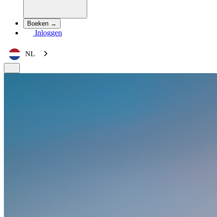
Boeken →
Inloggen
NL