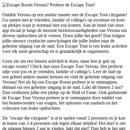
Ontdek Verona op een unieke manier met de Escape Tour citygame!
Ga samen met je vrienden, familie of collega's op avontuur en kom
op plekjes waar je normaal niet zou komen. Aan de hand van onze
app dwaal je langs de mooiste bezienswaardigheden van Verona om
diverse opdrachten uit te voeren. Doen jullie het goed? Dan krijgen
jullie nieuwe cryptische aanwijzingen die jullie leiden naar de
geheime uitgang van de stad. Een Escape Tour is een leuke activiteit
voor elk soort gezelschap en is gemakkelijk te organiseren.
Geen zin om een binnen activiteit te doen, maar ben je gek op
escape rooms? Check dan onze Escape Tour Verona. Het perfecte
uitje voor jou en je vrienden, familie of collega’s. Leer de stad op
een geheel andere manier kennen en vind de geheime uitgang van
Verona! Net als bij een Escape Room probeer je te ontsnappen,
ditmaal via een geheime uitgang in de stad. Lukt dit binnen 2 uur?
Dan verdienen jullie een plekje op de Wall of Fame. Ook gedurende
de Escape Tour Verona probeer je te ontsnappen door middel van
het beantwoorden van vragen, het oplossen van raadsels en het
voltooien van leuke opdrachten.
De "escape the citygame" is al te spelen vanaf 2 personen en je kan
in teams van 2-4 personen ook tegen elkaar strijden! Het doel is om
de uitgang binnen 2 uur te vinden, lukt dat niet? Dan heb je het niet