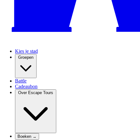
Kies je stad
Groepen
Battle
Cadeaubon
Over Escape Tours
Boeken →