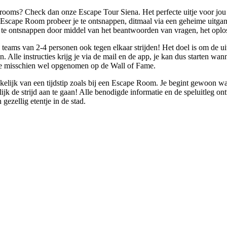
rooms? Check dan onze Escape Tour Siena. Het perfecte uitje voor jou e
Escape Room probeer je te ontsnappen, ditmaal via een geheime uitgang 
te ontsnappen door middel van het beantwoorden van vragen, het oploss
 teams van 2-4 personen ook tegen elkaar strijden! Het doel is om de uit
Alle instructies krijg je via de mail en de app, je kan dus starten wann
llie misschien wel opgenomen op de Wall of Fame.
nkelijk van een tijdstip zoals bij een Escape Room. Je begint gewoon w
jk de strijd aan te gaan! Alle benodigde informatie en de speluitleg ontv
ezellig etentje in de stad.