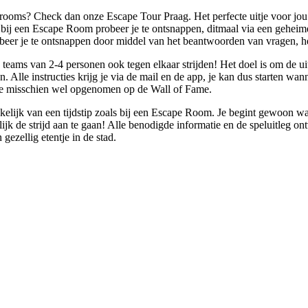
rooms? Check dan onze Escape Tour Praag. Het perfecte uitje voor jou e
ij een Escape Room probeer je te ontsnappen, ditmaal via een geheime 
er je te ontsnappen door middel van het beantwoorden van vragen, het
 teams van 2-4 personen ook tegen elkaar strijden! Het doel is om de uit
Alle instructies krijg je via de mail en de app, je kan dus starten wann
llie misschien wel opgenomen op de Wall of Fame.
nkelijk van een tijdstip zoals bij een Escape Room. Je begint gewoon w
jk de strijd aan te gaan! Alle benodigde informatie en de speluitleg ontv
ezellig etentje in de stad.