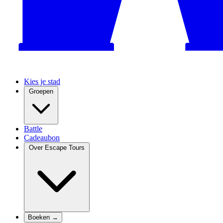
Kies je stad
Groepen
Battle
Cadeaubon
Over Escape Tours
Boeken →