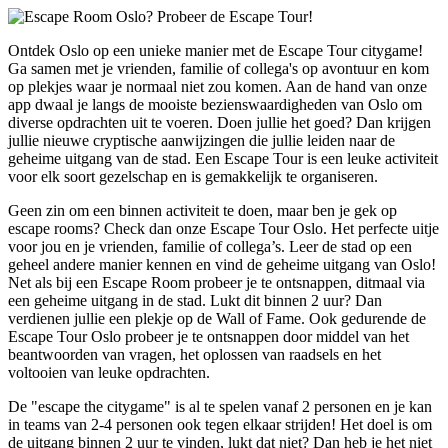
Ontdek Oslo op een unieke manier met de Escape Tour citygame!
Ga samen met je vrienden, familie of collega's op avontuur en kom
op plekjes waar je normaal niet zou komen. Aan de hand van onze
app dwaal je langs de mooiste bezienswaardigheden van Oslo om
diverse opdrachten uit te voeren. Doen jullie het goed? Dan krijgen
jullie nieuwe cryptische aanwijzingen die jullie leiden naar de
geheime uitgang van de stad. Een Escape Tour is een leuke activiteit
voor elk soort gezelschap en is gemakkelijk te organiseren.
Geen zin om een binnen activiteit te doen, maar ben je gek op
escape rooms? Check dan onze Escape Tour Oslo. Het perfecte uitje
voor jou en je vrienden, familie of collega’s. Leer de stad op een
geheel andere manier kennen en vind de geheime uitgang van Oslo!
Net als bij een Escape Room probeer je te ontsnappen, ditmaal via
een geheime uitgang in de stad. Lukt dit binnen 2 uur? Dan
verdienen jullie een plekje op de Wall of Fame. Ook gedurende de
Escape Tour Oslo probeer je te ontsnappen door middel van het
beantwoorden van vragen, het oplossen van raadsels en het
voltooien van leuke opdrachten.
De "escape the citygame" is al te spelen vanaf 2 personen en je kan
in teams van 2-4 personen ook tegen elkaar strijden! Het doel is om
de uitgang binnen 2 uur te vinden, lukt dat niet? Dan heb je het niet