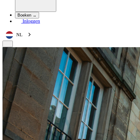
Boeken →
Inloggen
NL