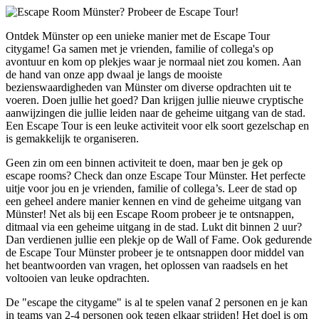
Ontdek Münster op een unieke manier met de Escape Tour
citygame! Ga samen met je vrienden, familie of collega's op
avontuur en kom op plekjes waar je normaal niet zou komen. Aan
de hand van onze app dwaal je langs de mooiste
bezienswaardigheden van Münster om diverse opdrachten uit te
voeren. Doen jullie het goed? Dan krijgen jullie nieuwe cryptische
aanwijzingen die jullie leiden naar de geheime uitgang van de stad.
Een Escape Tour is een leuke activiteit voor elk soort gezelschap en
is gemakkelijk te organiseren.
Geen zin om een binnen activiteit te doen, maar ben je gek op
escape rooms? Check dan onze Escape Tour Münster. Het perfecte
uitje voor jou en je vrienden, familie of collega’s. Leer de stad op
een geheel andere manier kennen en vind de geheime uitgang van
Münster! Net als bij een Escape Room probeer je te ontsnappen,
ditmaal via een geheime uitgang in de stad. Lukt dit binnen 2 uur?
Dan verdienen jullie een plekje op de Wall of Fame. Ook gedurende
de Escape Tour Münster probeer je te ontsnappen door middel van
het beantwoorden van vragen, het oplossen van raadsels en het
voltooien van leuke opdrachten.
De "escape the citygame" is al te spelen vanaf 2 personen en je kan
in teams van 2-4 personen ook tegen elkaar strijden! Het doel is om