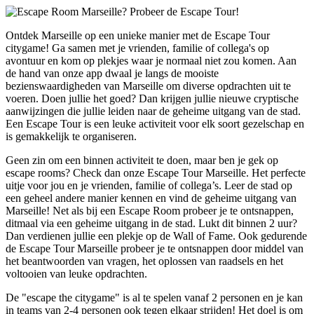
Ontdek Marseille op een unieke manier met de Escape Tour
citygame! Ga samen met je vrienden, familie of collega's op
avontuur en kom op plekjes waar je normaal niet zou komen. Aan
de hand van onze app dwaal je langs de mooiste
bezienswaardigheden van Marseille om diverse opdrachten uit te
voeren. Doen jullie het goed? Dan krijgen jullie nieuwe cryptische
aanwijzingen die jullie leiden naar de geheime uitgang van de stad.
Een Escape Tour is een leuke activiteit voor elk soort gezelschap en
is gemakkelijk te organiseren.
Geen zin om een binnen activiteit te doen, maar ben je gek op
escape rooms? Check dan onze Escape Tour Marseille. Het perfecte
uitje voor jou en je vrienden, familie of collega’s. Leer de stad op
een geheel andere manier kennen en vind de geheime uitgang van
Marseille! Net als bij een Escape Room probeer je te ontsnappen,
ditmaal via een geheime uitgang in de stad. Lukt dit binnen 2 uur?
Dan verdienen jullie een plekje op de Wall of Fame. Ook gedurende
de Escape Tour Marseille probeer je te ontsnappen door middel van
het beantwoorden van vragen, het oplossen van raadsels en het
voltooien van leuke opdrachten.
De "escape the citygame" is al te spelen vanaf 2 personen en je kan
in teams van 2-4 personen ook tegen elkaar strijden! Het doel is om