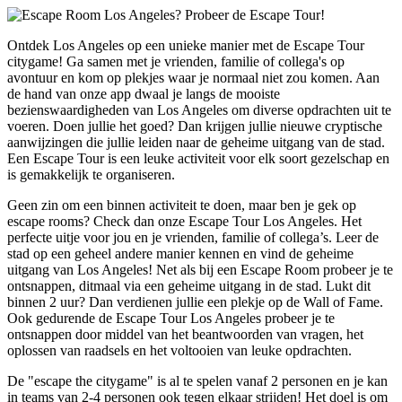
Ontdek Los Angeles op een unieke manier met de Escape Tour
citygame! Ga samen met je vrienden, familie of collega's op
avontuur en kom op plekjes waar je normaal niet zou komen. Aan
de hand van onze app dwaal je langs de mooiste
bezienswaardigheden van Los Angeles om diverse opdrachten uit te
voeren. Doen jullie het goed? Dan krijgen jullie nieuwe cryptische
aanwijzingen die jullie leiden naar de geheime uitgang van de stad.
Een Escape Tour is een leuke activiteit voor elk soort gezelschap en
is gemakkelijk te organiseren.
Geen zin om een binnen activiteit te doen, maar ben je gek op
escape rooms? Check dan onze Escape Tour Los Angeles. Het
perfecte uitje voor jou en je vrienden, familie of collega’s. Leer de
stad op een geheel andere manier kennen en vind de geheime
uitgang van Los Angeles! Net als bij een Escape Room probeer je te
ontsnappen, ditmaal via een geheime uitgang in de stad. Lukt dit
binnen 2 uur? Dan verdienen jullie een plekje op de Wall of Fame.
Ook gedurende de Escape Tour Los Angeles probeer je te
ontsnappen door middel van het beantwoorden van vragen, het
oplossen van raadsels en het voltooien van leuke opdrachten.
De "escape the citygame" is al te spelen vanaf 2 personen en je kan
in teams van 2-4 personen ook tegen elkaar strijden! Het doel is om