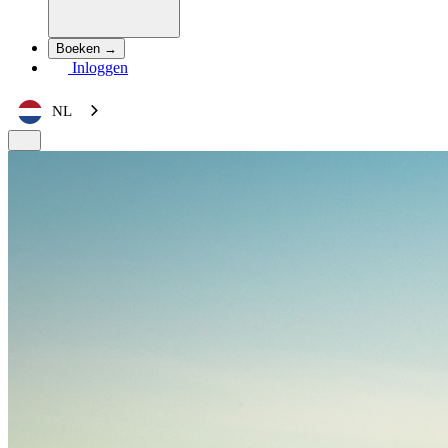
Boeken →
Inloggen
NL