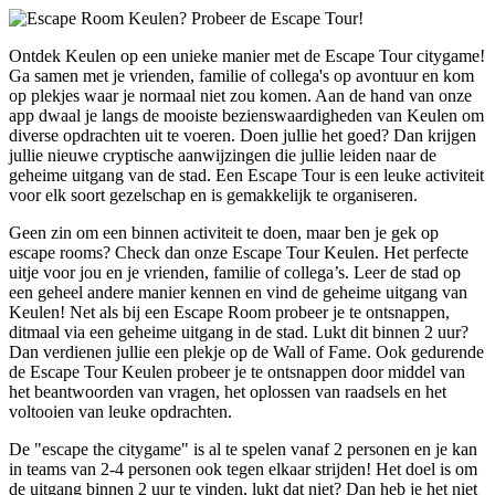
Ontdek Keulen op een unieke manier met de Escape Tour citygame!
Ga samen met je vrienden, familie of collega's op avontuur en kom
op plekjes waar je normaal niet zou komen. Aan de hand van onze
app dwaal je langs de mooiste bezienswaardigheden van Keulen om
diverse opdrachten uit te voeren. Doen jullie het goed? Dan krijgen
jullie nieuwe cryptische aanwijzingen die jullie leiden naar de
geheime uitgang van de stad. Een Escape Tour is een leuke activiteit
voor elk soort gezelschap en is gemakkelijk te organiseren.
Geen zin om een binnen activiteit te doen, maar ben je gek op
escape rooms? Check dan onze Escape Tour Keulen. Het perfecte
uitje voor jou en je vrienden, familie of collega’s. Leer de stad op
een geheel andere manier kennen en vind de geheime uitgang van
Keulen! Net als bij een Escape Room probeer je te ontsnappen,
ditmaal via een geheime uitgang in de stad. Lukt dit binnen 2 uur?
Dan verdienen jullie een plekje op de Wall of Fame. Ook gedurende
de Escape Tour Keulen probeer je te ontsnappen door middel van
het beantwoorden van vragen, het oplossen van raadsels en het
voltooien van leuke opdrachten.
De "escape the citygame" is al te spelen vanaf 2 personen en je kan
in teams van 2-4 personen ook tegen elkaar strijden! Het doel is om
de uitgang binnen 2 uur te vinden, lukt dat niet? Dan heb je het niet