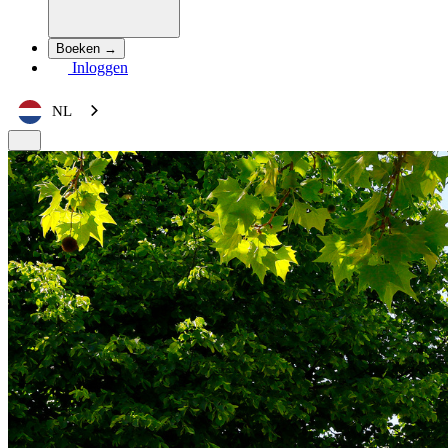
Boeken →
Inloggen
NL