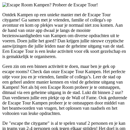
Ontdek Kampen op een unieke manier met de Escape Tour
citygame! Ga samen met je vrienden, familie of collega's op
avontuur en kom op plekjes waar je normaal niet zou komen. Aan
de hand van onze app dwaal je langs de mooiste
bezienswaardigheden van Kampen om diverse opdrachten uit te
voeren. Doen jullie het goed? Dan krijgen jullie nieuwe cryptische
aanwijzingen die jullie leiden naar de geheime uitgang van de stad.
Een Escape Tour is een leuke activiteit voor elk soort gezelschap en
is gemakkelijk te organiseren.
Geen zin om een binnen activiteit te doen, maar ben je gek op
escape rooms? Check dan onze Escape Tour Kampen. Het perfecte
uitje voor jou en je vrienden, familie of collega’s. Leer de stad op
een geheel andere manier kennen en vind de geheime uitgang van
Kampen! Net als bij een Escape Room probeer je te ontsnappen,
ditmaal via een geheime uitgang in de stad. Lukt dit binnen 2 uur?
Dan verdienen jullie een plekje op de Wall of Fame. Ook gedurende
de Escape Tour Kampen probeer je te ontsnappen door middel van
het beantwoorden van vragen, het oplossen van raadsels en het
voltooien van leuke opdrachten.
De "escape the citygame" is al te spelen vanaf 2 personen en je kan
in teams van 2-4 personen ook tegen elkaar strijden! Het doel is om