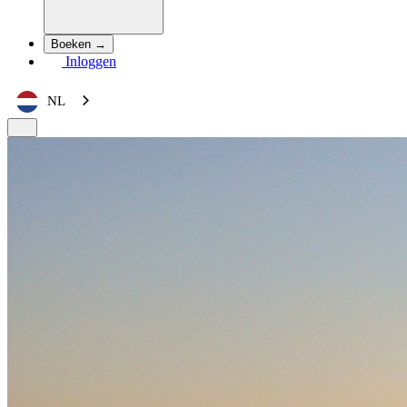
Boeken →
Inloggen
NL