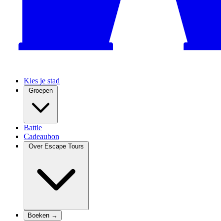
Kies je stad
Groepen
Battle
Cadeaubon
Over Escape Tours
Boeken →