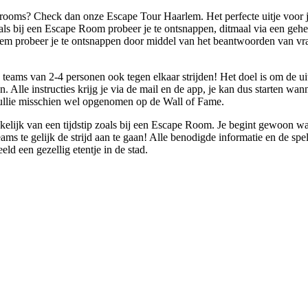
 rooms? Check dan onze Escape Tour Haarlem. Het perfecte uitje voor jou
 bij een Escape Room probeer je te ontsnappen, ditmaal via een geheim
m probeer je te ontsnappen door middel van het beantwoorden van vrag
 teams van 2-4 personen ook tegen elkaar strijden! Het doel is om de uit
Alle instructies krijg je via de mail en de app, je kan dus starten wann
 jullie misschien wel opgenomen op de Wall of Fame.
nkelijk van een tijdstip zoals bij een Escape Room. Je begint gewoon w
s te gelijk de strijd aan te gaan! Alle benodigde informatie en de spelu
ld een gezellig etentje in de stad.