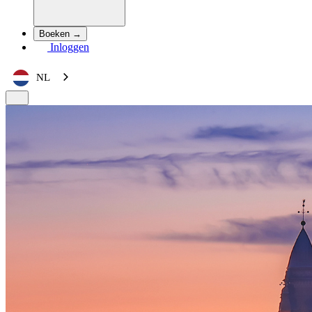
Boeken →
Inloggen
NL