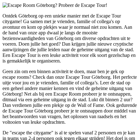
Ontdek Göteborg op een unieke manier met de Escape Tour
citygame! Ga samen met je vrienden, familie of collega's op
avontuur en kom op plekjes waar je normaal niet zou komen. Aan
de hand van onze app dwaal je langs de mooiste
bezienswaardigheden van Göteborg om diverse opdrachten uit te
voeren. Doen jullie het goed? Dan krijgen jullie nieuwe cryptische
aanwijzingen die jullie leiden naar de geheime uitgang van de stad.
Een Escape Tour is een leuke activiteit voor elk soort gezelschap en
is gemakkelijk te organiseren.
Geen zin om een binnen activiteit te doen, maar ben je gek op
escape rooms? Check dan onze Escape Tour Göteborg. Het perfecte
uitje voor jou en je vrienden, familie of collega’s. Leer de stad op
een geheel andere manier kennen en vind de geheime uitgang van
Göteborg! Net als bij een Escape Room probeer je te ontsnappen,
ditmaal via een geheime uitgang in de stad. Lukt dit binnen 2 uur?
Dan verdienen jullie een plekje op de Wall of Fame. Ook gedurende
de Escape Tour Göteborg probeer je te ontsnappen door middel van
het beantwoorden van vragen, het oplossen van raadsels en het
voltooien van leuke opdrachten.
De "escape the citygame" is al te spelen vanaf 2 personen en je kan
in teams van 2-4 personen ook tegen elkaar strijden! Het doel is om