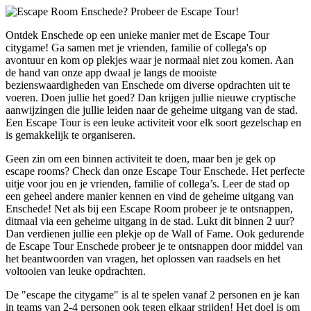
Ontdek Enschede op een unieke manier met de Escape Tour
citygame! Ga samen met je vrienden, familie of collega's op
avontuur en kom op plekjes waar je normaal niet zou komen. Aan
de hand van onze app dwaal je langs de mooiste
bezienswaardigheden van Enschede om diverse opdrachten uit te
voeren. Doen jullie het goed? Dan krijgen jullie nieuwe cryptische
aanwijzingen die jullie leiden naar de geheime uitgang van de stad.
Een Escape Tour is een leuke activiteit voor elk soort gezelschap en
is gemakkelijk te organiseren.
Geen zin om een binnen activiteit te doen, maar ben je gek op
escape rooms? Check dan onze Escape Tour Enschede. Het perfecte
uitje voor jou en je vrienden, familie of collega’s. Leer de stad op
een geheel andere manier kennen en vind de geheime uitgang van
Enschede! Net als bij een Escape Room probeer je te ontsnappen,
ditmaal via een geheime uitgang in de stad. Lukt dit binnen 2 uur?
Dan verdienen jullie een plekje op de Wall of Fame. Ook gedurende
de Escape Tour Enschede probeer je te ontsnappen door middel van
het beantwoorden van vragen, het oplossen van raadsels en het
voltooien van leuke opdrachten.
De "escape the citygame" is al te spelen vanaf 2 personen en je kan
in teams van 2-4 personen ook tegen elkaar strijden! Het doel is om