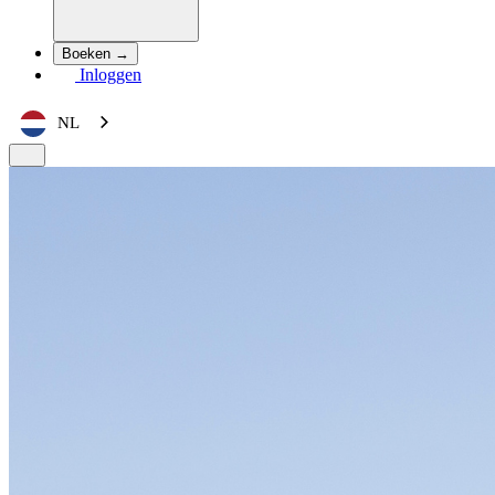
Boeken →
Inloggen
NL