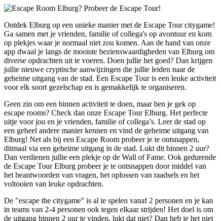
Ontdek Elburg op een unieke manier met de Escape Tour citygame!
Ga samen met je vrienden, familie of collega's op avontuur en kom
op plekjes waar je normaal niet zou komen. Aan de hand van onze
app dwaal je langs de mooiste bezienswaardigheden van Elburg om
diverse opdrachten uit te voeren. Doen jullie het goed? Dan krijgen
jullie nieuwe cryptische aanwijzingen die jullie leiden naar de
geheime uitgang van de stad. Een Escape Tour is een leuke activiteit
voor elk soort gezelschap en is gemakkelijk te organiseren.
Geen zin om een binnen activiteit te doen, maar ben je gek op
escape rooms? Check dan onze Escape Tour Elburg. Het perfecte
uitje voor jou en je vrienden, familie of collega’s. Leer de stad op
een geheel andere manier kennen en vind de geheime uitgang van
Elburg! Net als bij een Escape Room probeer je te ontsnappen,
ditmaal via een geheime uitgang in de stad. Lukt dit binnen 2 uur?
Dan verdienen jullie een plekje op de Wall of Fame. Ook gedurende
de Escape Tour Elburg probeer je te ontsnappen door middel van
het beantwoorden van vragen, het oplossen van raadsels en het
voltooien van leuke opdrachten.
De "escape the citygame" is al te spelen vanaf 2 personen en je kan
in teams van 2-4 personen ook tegen elkaar strijden! Het doel is om
de uitgang binnen 2 uur te vinden, lukt dat niet? Dan heb je het niet