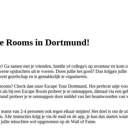
ape Rooms in Dortmund!
Ga samen met je vrienden, familie of collega's op avontuur en kom o
e opdrachten uit te voeren. Doen jullie het goed? Dan krijgen jullie 
soort gezelschap en is gemakkelijk te organiseren.
 rooms? Check dan onze Escape Tour Dortmund. Het perfecte uitje voor j
ls bij een Escape Room probeer je te ontsnappen, ditmaal via een gehe
nd probeer je te ontsnappen door middel van het beantwoorden van vra
 teams van 2-4 personen ook tegen elkaar strijden! Het doel is om de uit
Alle instructies krijg je via de mail en de app, je kan dus starten wann
n jullie misschien wel opgenomen op de Wall of Fame.