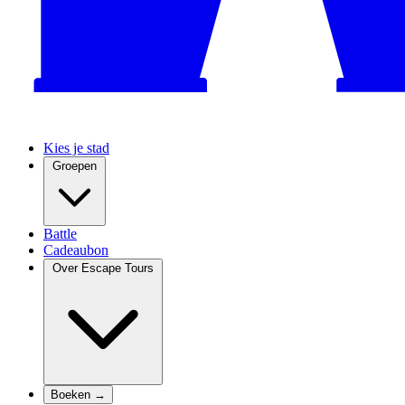
Kies je stad
Groepen
Battle
Cadeaubon
Over Escape Tours
Boeken →