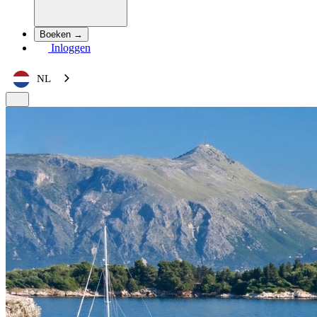
Boeken →
Inloggen
NL