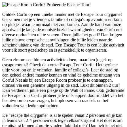
Ontdek Corfu op een unieke manier met de Escape Tour citygame!
Ga samen met je vrienden, familie of collega's op avontuur en kom
op plekjes waar je normaal niet zou komen. Aan de hand van onze
app dwaal je langs de mooiste bezienswaardigheden van Corfu om
diverse opdrachten uit te voeren. Doen jullie het goed? Dan krijgen
jullie nieuwe cryptische aanwijzingen die jullie leiden naar de
geheime uitgang van de stad. Een Escape Tour is een leuke activiteit
voor elk soort gezelschap en is gemakkelijk te organiseren.
Geen zin om een binnen activiteit te doen, maar ben je gek op
escape rooms? Check dan onze Escape Tour Corfu. Het perfecte
uitje voor jou en je vrienden, familie of collega’s. Leer de stad op
een geheel andere manier kennen en vind de geheime uitgang van
Corfu! Net als bij een Escape Room probeer je te ontsnappen,
ditmaal via een geheime uitgang in de stad. Lukt dit binnen 2 uur?
Dan verdienen jullie een plekje op de Wall of Fame. Ook gedurende
de Escape Tour Corfu probeer je te ontsnappen door middel van het
beantwoorden van vragen, het oplossen van raadsels en het
voltooien van leuke opdrachten.
De "escape the citygame" is al te spelen vanaf 2 personen en je kan
in teams van 2-4 personen ook tegen elkaar strijden! Het doel is om
de uitgang binnen 2 uur te vinden, lukt dat niet? Dan heb je het niet