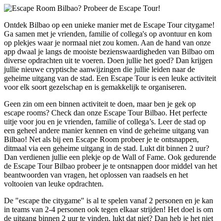
Ontdek Bilbao op een unieke manier met de Escape Tour citygame!
Ga samen met je vrienden, familie of collega's op avontuur en kom
op plekjes waar je normaal niet zou komen. Aan de hand van onze
app dwaal je langs de mooiste bezienswaardigheden van Bilbao om
diverse opdrachten uit te voeren. Doen jullie het goed? Dan krijgen
jullie nieuwe cryptische aanwijzingen die jullie leiden naar de
geheime uitgang van de stad. Een Escape Tour is een leuke activiteit
voor elk soort gezelschap en is gemakkelijk te organiseren.
Geen zin om een binnen activiteit te doen, maar ben je gek op
escape rooms? Check dan onze Escape Tour Bilbao. Het perfecte
uitje voor jou en je vrienden, familie of collega’s. Leer de stad op
een geheel andere manier kennen en vind de geheime uitgang van
Bilbao! Net als bij een Escape Room probeer je te ontsnappen,
ditmaal via een geheime uitgang in de stad. Lukt dit binnen 2 uur?
Dan verdienen jullie een plekje op de Wall of Fame. Ook gedurende
de Escape Tour Bilbao probeer je te ontsnappen door middel van het
beantwoorden van vragen, het oplossen van raadsels en het
voltooien van leuke opdrachten.
De "escape the citygame" is al te spelen vanaf 2 personen en je kan
in teams van 2-4 personen ook tegen elkaar strijden! Het doel is om
de uitgang binnen 2 uur te vinden, lukt dat niet? Dan heb je het niet