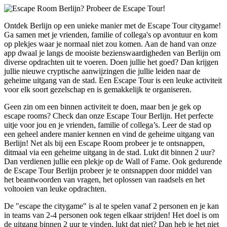
Ontdek Berlijn op een unieke manier met de Escape Tour citygame!
Ga samen met je vrienden, familie of collega's op avontuur en kom
op plekjes waar je normaal niet zou komen. Aan de hand van onze
app dwaal je langs de mooiste bezienswaardigheden van Berlijn om
diverse opdrachten uit te voeren. Doen jullie het goed? Dan krijgen
jullie nieuwe cryptische aanwijzingen die jullie leiden naar de
geheime uitgang van de stad. Een Escape Tour is een leuke activiteit
voor elk soort gezelschap en is gemakkelijk te organiseren.
Geen zin om een binnen activiteit te doen, maar ben je gek op
escape rooms? Check dan onze Escape Tour Berlijn. Het perfecte
uitje voor jou en je vrienden, familie of collega’s. Leer de stad op
een geheel andere manier kennen en vind de geheime uitgang van
Berlijn! Net als bij een Escape Room probeer je te ontsnappen,
ditmaal via een geheime uitgang in de stad. Lukt dit binnen 2 uur?
Dan verdienen jullie een plekje op de Wall of Fame. Ook gedurende
de Escape Tour Berlijn probeer je te ontsnappen door middel van
het beantwoorden van vragen, het oplossen van raadsels en het
voltooien van leuke opdrachten.
De "escape the citygame" is al te spelen vanaf 2 personen en je kan
in teams van 2-4 personen ook tegen elkaar strijden! Het doel is om
de uitgang binnen 2 uur te vinden, lukt dat niet? Dan heb je het niet