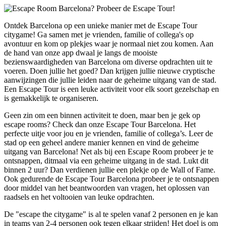
Ontdek Barcelona op een unieke manier met de Escape Tour
citygame! Ga samen met je vrienden, familie of collega's op
avontuur en kom op plekjes waar je normaal niet zou komen. Aan
de hand van onze app dwaal je langs de mooiste
bezienswaardigheden van Barcelona om diverse opdrachten uit te
voeren. Doen jullie het goed? Dan krijgen jullie nieuwe cryptische
aanwijzingen die jullie leiden naar de geheime uitgang van de stad.
Een Escape Tour is een leuke activiteit voor elk soort gezelschap en
is gemakkelijk te organiseren.
Geen zin om een binnen activiteit te doen, maar ben je gek op
escape rooms? Check dan onze Escape Tour Barcelona. Het
perfecte uitje voor jou en je vrienden, familie of collega’s. Leer de
stad op een geheel andere manier kennen en vind de geheime
uitgang van Barcelona! Net als bij een Escape Room probeer je te
ontsnappen, ditmaal via een geheime uitgang in de stad. Lukt dit
binnen 2 uur? Dan verdienen jullie een plekje op de Wall of Fame.
Ook gedurende de Escape Tour Barcelona probeer je te ontsnappen
door middel van het beantwoorden van vragen, het oplossen van
raadsels en het voltooien van leuke opdrachten.
De "escape the citygame" is al te spelen vanaf 2 personen en je kan
in teams van 2-4 personen ook tegen elkaar strijden! Het doel is om