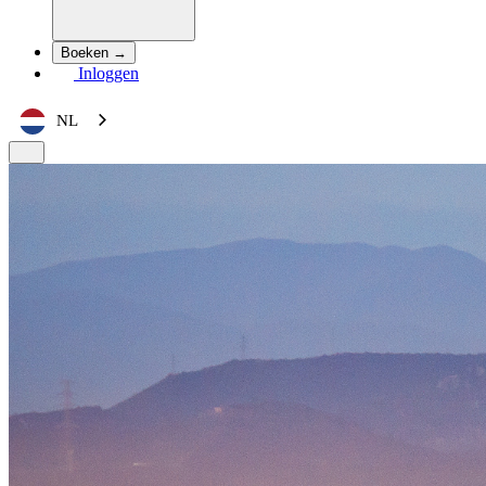
Boeken →
Inloggen
NL