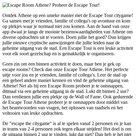
Ontdek Athene op een unieke manier met de Escape Tour citygame!
Ga samen met je vrienden, familie of collega's op avontuur en kom
op plekjes waar je normaal niet zou komen. Aan de hand van onze
app dwaal je langs de mooiste bezienswaardigheden van Athene om
diverse opdrachten uit te voeren. Doen jullie het goed? Dan krijgen
jullie nieuwe cryptische aanwijzingen die jullie leiden naar de
geheime uitgang van de stad. Een Escape Tour is een leuke activiteit
voor elk soort gezelschap en is gemakkelijk te organiseren.
Geen zin om een binnen activiteit te doen, maar ben je gek op
escape rooms? Check dan onze Escape Tour Athene. Het perfecte
uitje voor jou en je vrienden, familie of collega’s. Leer de stad op
een geheel andere manier kennen en vind de geheime uitgang van
Athene! Net als bij een Escape Room probeer je te ontsnappen,
ditmaal via een geheime uitgang in de stad. Lukt dit binnen 2 uur?
Dan verdienen jullie een plekje op de Wall of Fame. Ook gedurende
de Escape Tour Athene probeer je te ontsnappen door middel van
het beantwoorden van vragen, het oplossen van raadsels en het
voltooien van leuke opdrachten.
De "escape the citygame" is al te spelen vanaf 2 personen en je kan
in teams van 2-4 personen ook tegen elkaar strijden! Het doel is om
de uitgang binnen 2 uur te vinden, lukt dat niet? Dan heb je het niet