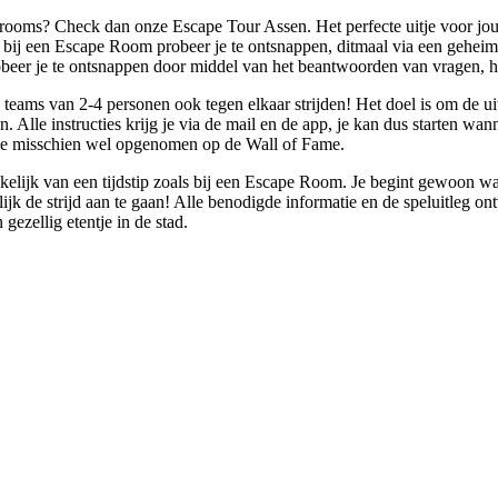
rooms? Check dan onze Escape Tour Assen. Het perfecte uitje voor jou e
ij een Escape Room probeer je te ontsnappen, ditmaal via een geheime 
er je te ontsnappen door middel van het beantwoorden van vragen, het
 teams van 2-4 personen ook tegen elkaar strijden! Het doel is om de uit
Alle instructies krijg je via de mail en de app, je kan dus starten wann
llie misschien wel opgenomen op de Wall of Fame.
nkelijk van een tijdstip zoals bij een Escape Room. Je begint gewoon w
jk de strijd aan te gaan! Alle benodigde informatie en de speluitleg ontv
ezellig etentje in de stad.