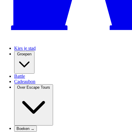
Kies je stad
Groepen
Battle
Cadeaubon
Over Escape Tours
Boeken →