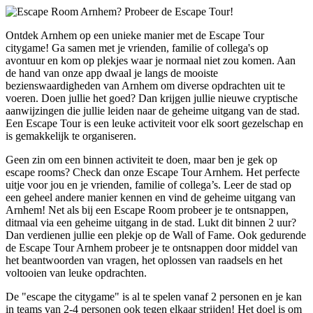
Ontdek Arnhem op een unieke manier met de Escape Tour
citygame! Ga samen met je vrienden, familie of collega's op
avontuur en kom op plekjes waar je normaal niet zou komen. Aan
de hand van onze app dwaal je langs de mooiste
bezienswaardigheden van Arnhem om diverse opdrachten uit te
voeren. Doen jullie het goed? Dan krijgen jullie nieuwe cryptische
aanwijzingen die jullie leiden naar de geheime uitgang van de stad.
Een Escape Tour is een leuke activiteit voor elk soort gezelschap en
is gemakkelijk te organiseren.
Geen zin om een binnen activiteit te doen, maar ben je gek op
escape rooms? Check dan onze Escape Tour Arnhem. Het perfecte
uitje voor jou en je vrienden, familie of collega’s. Leer de stad op
een geheel andere manier kennen en vind de geheime uitgang van
Arnhem! Net als bij een Escape Room probeer je te ontsnappen,
ditmaal via een geheime uitgang in de stad. Lukt dit binnen 2 uur?
Dan verdienen jullie een plekje op de Wall of Fame. Ook gedurende
de Escape Tour Arnhem probeer je te ontsnappen door middel van
het beantwoorden van vragen, het oplossen van raadsels en het
voltooien van leuke opdrachten.
De "escape the citygame" is al te spelen vanaf 2 personen en je kan
in teams van 2-4 personen ook tegen elkaar strijden! Het doel is om