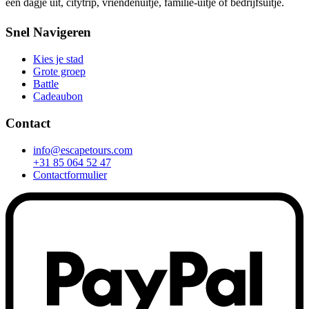
een dagje uit, citytrip, vriendenuitje, familie-uitje of bedrijfsuitje.
Snel Navigeren
Kies je stad
Grote groep
Battle
Cadeaubon
Contact
info@escapetours.com
+31 85 064 52 47
Contactformulier