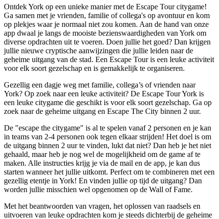
Ontdek York op een unieke manier met de Escape Tour citygame!
Ga samen met je vrienden, familie of collega's op avontuur en kom
op plekjes waar je normaal niet zou komen. Aan de hand van onze
app dwaal je langs de mooiste bezienswaardigheden van York om
diverse opdrachten uit te voeren. Doen jullie het goed? Dan krijgen
jullie nieuwe cryptische aanwijzingen die jullie leiden naar de
geheime uitgang van de stad. Een Escape Tour is een leuke activiteit
voor elk soort gezelschap en is gemakkelijk te organiseren.
Gezellig een dagje weg met familie, collega’s of vrienden naar
York? Op zoek naar een leuke activiteit? De Escape Tour York is
een leuke citygame die geschikt is voor elk soort gezelschap. Ga op
zoek naar de geheime uitgang en Escape The City binnen 2 uur.
De "escape the citygame" is al te spelen vanaf 2 personen en je kan
in teams van 2-4 personen ook tegen elkaar strijden! Het doel is om
de uitgang binnen 2 uur te vinden, lukt dat niet? Dan heb je het niet
gehaald, maar heb je nog wel de mogelijkheid om de game af te
maken. Alle instructies krijg je via de mail en de app, je kan dus
starten wanneer het jullie uitkomt. Perfect om te combineren met een
gezellig etentje in York! En vinden jullie op tijd de uitgang? Dan
worden jullie misschien wel opgenomen op de Wall of Fame.
Met het beantwoorden van vragen, het oplossen van raadsels en
uitvoeren van leuke opdrachten kom je steeds dichterbij de geheime