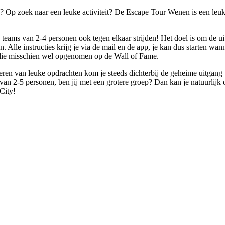
? Op zoek naar een leuke activiteit? De Escape Tour Wenen is een leuk
 teams van 2-4 personen ook tegen elkaar strijden! Het doel is om de uit
Alle instructies krijg je via de mail en de app, je kan dus starten wann
ullie misschien wel opgenomen op de Wall of Fame.
oeren van leuke opdrachten kom je steeds dichterbij de geheime uitga
van 2-5 personen, ben jij met een grotere groep? Dan kan je natuurlijk 
City!