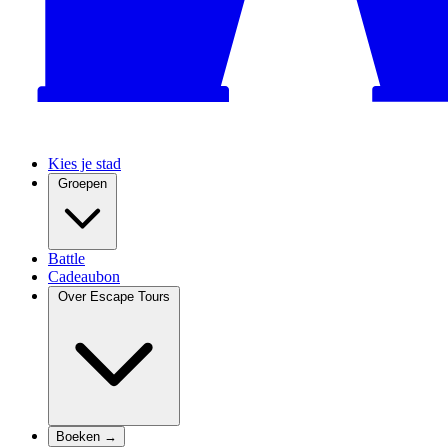
Kies je stad
Groepen
Battle
Cadeaubon
Over Escape Tours
Boeken →