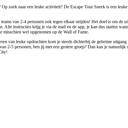
? Op zoek naar een leuke activiteit? De Escape Tour Sneek is een leuke 
 teams van 2-4 personen ook tegen elkaar strijden! Het doel is om de uit
Alle instructies krijg je via de mail en de app, je kan dus starten wann
ullie misschien wel opgenomen op de Wall of Fame.
eren van leuke opdrachten kom je steeds dichterbij de geheime uitgan
van 2-5 personen, ben jij met een grotere groep? Dan kan je natuurlijk 
ity!