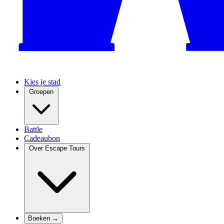
Kies je stad
Groepen
Battle
Cadeaubon
Over Escape Tours
Boeken →