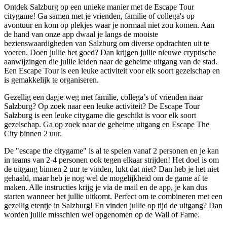
Ontdek Salzburg op een unieke manier met de Escape Tour
citygame! Ga samen met je vrienden, familie of collega's op
avontuur en kom op plekjes waar je normaal niet zou komen. Aan
de hand van onze app dwaal je langs de mooiste
bezienswaardigheden van Salzburg om diverse opdrachten uit te
voeren. Doen jullie het goed? Dan krijgen jullie nieuwe cryptische
aanwijzingen die jullie leiden naar de geheime uitgang van de stad.
Een Escape Tour is een leuke activiteit voor elk soort gezelschap en
is gemakkelijk te organiseren.
Gezellig een dagje weg met familie, collega’s of vrienden naar
Salzburg? Op zoek naar een leuke activiteit? De Escape Tour
Salzburg is een leuke citygame die geschikt is voor elk soort
gezelschap. Ga op zoek naar de geheime uitgang en Escape The
City binnen 2 uur.
De "escape the citygame" is al te spelen vanaf 2 personen en je kan
in teams van 2-4 personen ook tegen elkaar strijden! Het doel is om
de uitgang binnen 2 uur te vinden, lukt dat niet? Dan heb je het niet
gehaald, maar heb je nog wel de mogelijkheid om de game af te
maken. Alle instructies krijg je via de mail en de app, je kan dus
starten wanneer het jullie uitkomt. Perfect om te combineren met een
gezellig etentje in Salzburg! En vinden jullie op tijd de uitgang? Dan
worden jullie misschien wel opgenomen op de Wall of Fame.