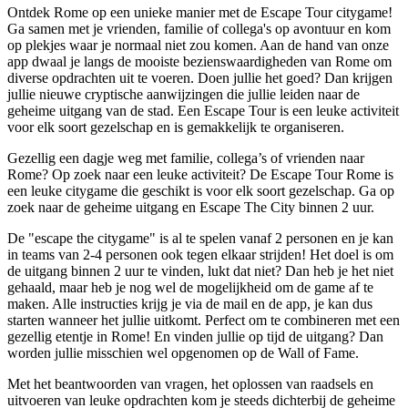
Ontdek Rome op een unieke manier met de Escape Tour citygame!
Ga samen met je vrienden, familie of collega's op avontuur en kom
op plekjes waar je normaal niet zou komen. Aan de hand van onze
app dwaal je langs de mooiste bezienswaardigheden van Rome om
diverse opdrachten uit te voeren. Doen jullie het goed? Dan krijgen
jullie nieuwe cryptische aanwijzingen die jullie leiden naar de
geheime uitgang van de stad. Een Escape Tour is een leuke activiteit
voor elk soort gezelschap en is gemakkelijk te organiseren.
Gezellig een dagje weg met familie, collega’s of vrienden naar
Rome? Op zoek naar een leuke activiteit? De Escape Tour Rome is
een leuke citygame die geschikt is voor elk soort gezelschap. Ga op
zoek naar de geheime uitgang en Escape The City binnen 2 uur.
De "escape the citygame" is al te spelen vanaf 2 personen en je kan
in teams van 2-4 personen ook tegen elkaar strijden! Het doel is om
de uitgang binnen 2 uur te vinden, lukt dat niet? Dan heb je het niet
gehaald, maar heb je nog wel de mogelijkheid om de game af te
maken. Alle instructies krijg je via de mail en de app, je kan dus
starten wanneer het jullie uitkomt. Perfect om te combineren met een
gezellig etentje in Rome! En vinden jullie op tijd de uitgang? Dan
worden jullie misschien wel opgenomen op de Wall of Fame.
Met het beantwoorden van vragen, het oplossen van raadsels en
uitvoeren van leuke opdrachten kom je steeds dichterbij de geheime