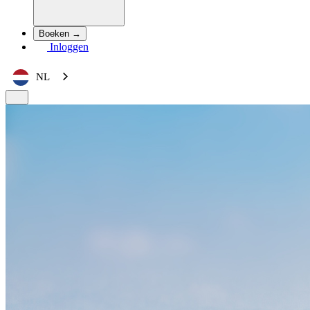
Boeken →
Inloggen
NL