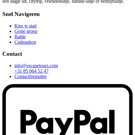
een dagje uit, citytrip, vriendenuitje, familie-uitje of bedrijfsuitje.
Snel Navigeren
Kies je stad
Grote groep
Battle
Cadeaubon
Contact
info@escapetours.com
+31 85 064 52 47
Contactformulier