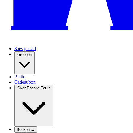
Kies je stad
Groepen
Battle
Cadeaubon
Over Escape Tours
Boeken →