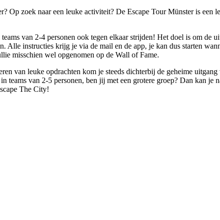
er? Op zoek naar een leuke activiteit? De Escape Tour Münster is een l
 teams van 2-4 personen ook tegen elkaar strijden! Het doel is om de uit
Alle instructies krijg je via de mail en de app, je kan dus starten wann
 jullie misschien wel opgenomen op de Wall of Fame.
eren van leuke opdrachten kom je steeds dichterbij de geheime uitgan
in teams van 2-5 personen, ben jij met een grotere groep? Dan kan je na
scape The City!