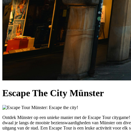
Escape The City Münster
Ontdek Münster op een unieke manier met de Escape Tour citygame! G
dwaal je langs de mooiste bezienswaardigheden van Münster om diverse
uitgang van de stad. Een Escape Tour is een leuke activiteit voor elk 