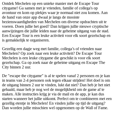
Ontdek Mechelen op een unieke manier met de Escape Tour
citygame! Ga samen met je vrienden, familie of collega's op
avontuur en kom op plekjes waar je normaal niet zou komen. Aan
de hand van onze app dwaal je langs de mooiste
bezienswaardigheden van Mechelen om diverse opdrachten uit te
voeren. Doen jullie het goed? Dan krijgen jullie nieuwe cryptische
aanwijzingen die jullie leiden naar de geheime uitgang van de stad.
Een Escape Tour is een leuke activiteit voor elk soort gezelschap en
is gemakkelijk te organiseren.
Gezellig een dagje weg met familie, collega’s of vrienden naar
Mechelen? Op zoek naar een leuke activiteit? De Escape Tour
Mechelen is een leuke citygame die geschikt is voor elk soort
gezelschap. Ga op zoek naar de geheime uitgang en Escape The
City binnen 2 uur.
De "escape the citygame" is al te spelen vanaf 2 personen en je kan
in teams van 2-4 personen ook tegen elkaar strijden! Het doel is om
de uitgang binnen 2 uur te vinden, lukt dat niet? Dan heb je het niet
gehaald, maar heb je nog wel de mogelijkheid om de game af te
maken. Alle instructies krijg je via de mail en de app, je kan dus
starten wanneer het jullie uitkomt. Perfect om te combineren met een
gezellig etentje in Mechelen! En vinden jullie op tijd de uitgang?
Dan worden jullie misschien wel opgenomen op de Wall of Fame.