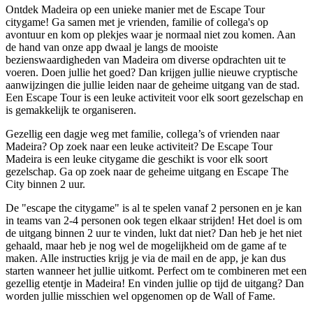
Ontdek Madeira op een unieke manier met de Escape Tour
citygame! Ga samen met je vrienden, familie of collega's op
avontuur en kom op plekjes waar je normaal niet zou komen. Aan
de hand van onze app dwaal je langs de mooiste
bezienswaardigheden van Madeira om diverse opdrachten uit te
voeren. Doen jullie het goed? Dan krijgen jullie nieuwe cryptische
aanwijzingen die jullie leiden naar de geheime uitgang van de stad.
Een Escape Tour is een leuke activiteit voor elk soort gezelschap en
is gemakkelijk te organiseren.
Gezellig een dagje weg met familie, collega’s of vrienden naar
Madeira? Op zoek naar een leuke activiteit? De Escape Tour
Madeira is een leuke citygame die geschikt is voor elk soort
gezelschap. Ga op zoek naar de geheime uitgang en Escape The
City binnen 2 uur.
De "escape the citygame" is al te spelen vanaf 2 personen en je kan
in teams van 2-4 personen ook tegen elkaar strijden! Het doel is om
de uitgang binnen 2 uur te vinden, lukt dat niet? Dan heb je het niet
gehaald, maar heb je nog wel de mogelijkheid om de game af te
maken. Alle instructies krijg je via de mail en de app, je kan dus
starten wanneer het jullie uitkomt. Perfect om te combineren met een
gezellig etentje in Madeira! En vinden jullie op tijd de uitgang? Dan
worden jullie misschien wel opgenomen op de Wall of Fame.