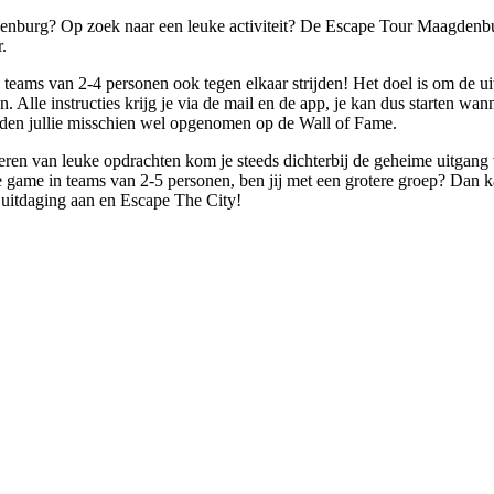
enburg? Op zoek naar een leuke activiteit? De Escape Tour Maagdenburg
.
 teams van 2-4 personen ook tegen elkaar strijden! Het doel is om de uit
Alle instructies krijg je via de mail en de app, je kan dus starten wann
rden jullie misschien wel opgenomen op de Wall of Fame.
oeren van leuke opdrachten kom je steeds dichterbij de geheime uitg
e game in teams van 2-5 personen, ben jij met een grotere groep? Dan kan
uitdaging aan en Escape The City!