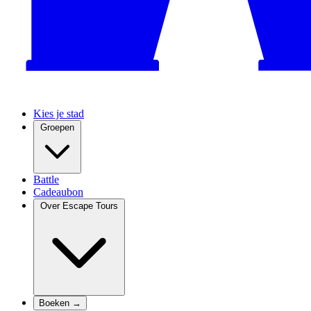
Kies je stad
Groepen
Battle
Cadeaubon
Over Escape Tours
Boeken →