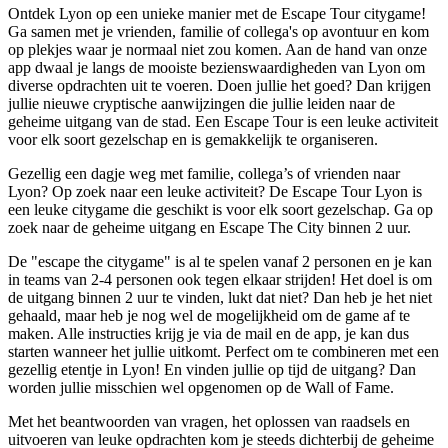
Ontdek Lyon op een unieke manier met de Escape Tour citygame!
Ga samen met je vrienden, familie of collega's op avontuur en kom
op plekjes waar je normaal niet zou komen. Aan de hand van onze
app dwaal je langs de mooiste bezienswaardigheden van Lyon om
diverse opdrachten uit te voeren. Doen jullie het goed? Dan krijgen
jullie nieuwe cryptische aanwijzingen die jullie leiden naar de
geheime uitgang van de stad. Een Escape Tour is een leuke activiteit
voor elk soort gezelschap en is gemakkelijk te organiseren.
Gezellig een dagje weg met familie, collega’s of vrienden naar
Lyon? Op zoek naar een leuke activiteit? De Escape Tour Lyon is
een leuke citygame die geschikt is voor elk soort gezelschap. Ga op
zoek naar de geheime uitgang en Escape The City binnen 2 uur.
De "escape the citygame" is al te spelen vanaf 2 personen en je kan
in teams van 2-4 personen ook tegen elkaar strijden! Het doel is om
de uitgang binnen 2 uur te vinden, lukt dat niet? Dan heb je het niet
gehaald, maar heb je nog wel de mogelijkheid om de game af te
maken. Alle instructies krijg je via de mail en de app, je kan dus
starten wanneer het jullie uitkomt. Perfect om te combineren met een
gezellig etentje in Lyon! En vinden jullie op tijd de uitgang? Dan
worden jullie misschien wel opgenomen op de Wall of Fame.
Met het beantwoorden van vragen, het oplossen van raadsels en
uitvoeren van leuke opdrachten kom je steeds dichterbij de geheime