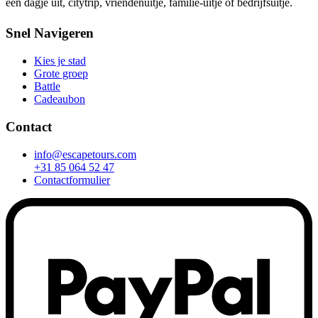
een dagje uit, citytrip, vriendenuitje, familie-uitje of bedrijfsuitje.
Snel Navigeren
Kies je stad
Grote groep
Battle
Cadeaubon
Contact
info@escapetours.com
+31 85 064 52 47
Contactformulier