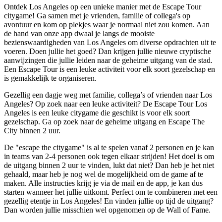
Ontdek Los Angeles op een unieke manier met de Escape Tour
citygame! Ga samen met je vrienden, familie of collega's op
avontuur en kom op plekjes waar je normaal niet zou komen. Aan
de hand van onze app dwaal je langs de mooiste
bezienswaardigheden van Los Angeles om diverse opdrachten uit te
voeren. Doen jullie het goed? Dan krijgen jullie nieuwe cryptische
aanwijzingen die jullie leiden naar de geheime uitgang van de stad.
Een Escape Tour is een leuke activiteit voor elk soort gezelschap en
is gemakkelijk te organiseren.
Gezellig een dagje weg met familie, collega’s of vrienden naar Los
Angeles? Op zoek naar een leuke activiteit? De Escape Tour Los
Angeles is een leuke citygame die geschikt is voor elk soort
gezelschap. Ga op zoek naar de geheime uitgang en Escape The
City binnen 2 uur.
De "escape the citygame" is al te spelen vanaf 2 personen en je kan
in teams van 2-4 personen ook tegen elkaar strijden! Het doel is om
de uitgang binnen 2 uur te vinden, lukt dat niet? Dan heb je het niet
gehaald, maar heb je nog wel de mogelijkheid om de game af te
maken. Alle instructies krijg je via de mail en de app, je kan dus
starten wanneer het jullie uitkomt. Perfect om te combineren met een
gezellig etentje in Los Angeles! En vinden jullie op tijd de uitgang?
Dan worden jullie misschien wel opgenomen op de Wall of Fame.