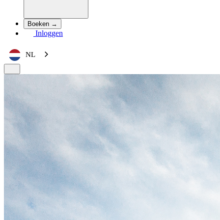
Boeken →
Inloggen
NL