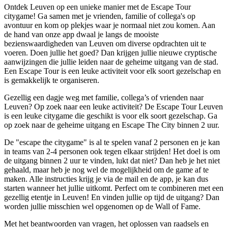
Ontdek Leuven op een unieke manier met de Escape Tour
citygame! Ga samen met je vrienden, familie of collega's op
avontuur en kom op plekjes waar je normaal niet zou komen. Aan
de hand van onze app dwaal je langs de mooiste
bezienswaardigheden van Leuven om diverse opdrachten uit te
voeren. Doen jullie het goed? Dan krijgen jullie nieuwe cryptische
aanwijzingen die jullie leiden naar de geheime uitgang van de stad.
Een Escape Tour is een leuke activiteit voor elk soort gezelschap en
is gemakkelijk te organiseren.
Gezellig een dagje weg met familie, collega’s of vrienden naar
Leuven? Op zoek naar een leuke activiteit? De Escape Tour Leuven
is een leuke citygame die geschikt is voor elk soort gezelschap. Ga
op zoek naar de geheime uitgang en Escape The City binnen 2 uur.
De "escape the citygame" is al te spelen vanaf 2 personen en je kan
in teams van 2-4 personen ook tegen elkaar strijden! Het doel is om
de uitgang binnen 2 uur te vinden, lukt dat niet? Dan heb je het niet
gehaald, maar heb je nog wel de mogelijkheid om de game af te
maken. Alle instructies krijg je via de mail en de app, je kan dus
starten wanneer het jullie uitkomt. Perfect om te combineren met een
gezellig etentje in Leuven! En vinden jullie op tijd de uitgang? Dan
worden jullie misschien wel opgenomen op de Wall of Fame.
Met het beantwoorden van vragen, het oplossen van raadsels en