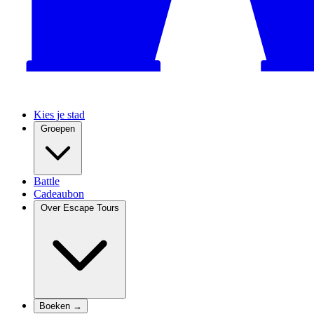
Kies je stad
Groepen
Battle
Cadeaubon
Over Escape Tours
Boeken →