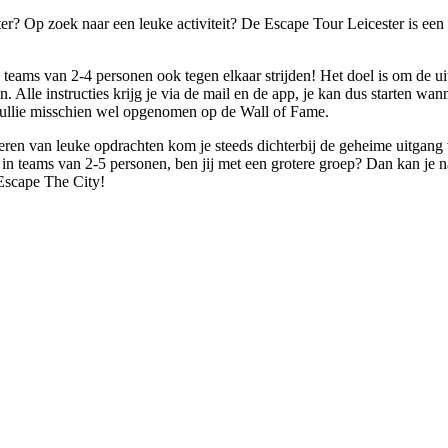
ter? Op zoek naar een leuke activiteit? De Escape Tour Leicester is een
 teams van 2-4 personen ook tegen elkaar strijden! Het doel is om de uit
Alle instructies krijg je via de mail en de app, je kan dus starten wann
n jullie misschien wel opgenomen op de Wall of Fame.
ren van leuke opdrachten kom je steeds dichterbij de geheime uitgang 
in teams van 2-5 personen, ben jij met een grotere groep? Dan kan je na
Escape The City!