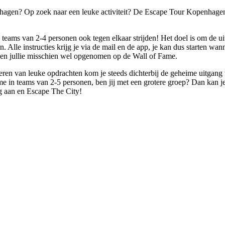
nhagen? Op zoek naar een leuke activiteit? De Escape Tour Kopenhagen i
 teams van 2-4 personen ook tegen elkaar strijden! Het doel is om de uit
Alle instructies krijg je via de mail en de app, je kan dus starten wann
den jullie misschien wel opgenomen op de Wall of Fame.
oeren van leuke opdrachten kom je steeds dichterbij de geheime uitg
me in teams van 2-5 personen, ben jij met een grotere groep? Dan kan je 
g aan en Escape The City!