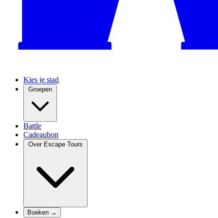
Kies je stad
Groepen
Battle
Cadeaubon
Over Escape Tours
Boeken →